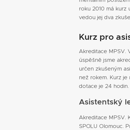
roku 2010 má kurz u
vedou jej dva zkuše
Kurz pro asi
Akreditace MPSV. V
úspěšně jsme akredit
určen zkušeným asis
než rokem. Kurz je 
dotace je 24 hodin.
Asistentský l
Akreditace MPSV. Ku
SPOLU Olomouc. Prác