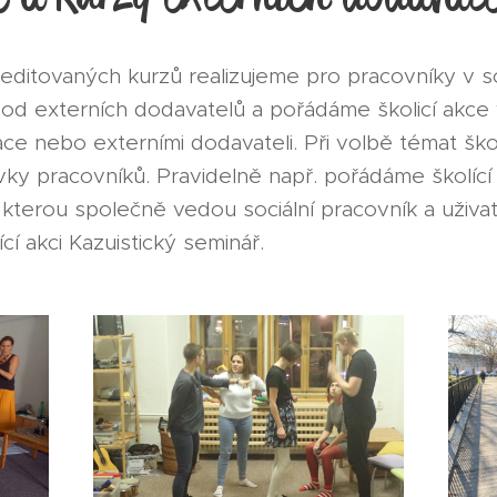
editovaných kurzů realizujeme pro pracovníky v so
 od externích dodavatelů a pořádáme školicí akce 
ce nebo externími dodavateli. Při volbě témat šk
y pracovníků. Pravidelně např. pořádáme školící 
 kterou společně vedou sociální pracovník a uživ
í akci Kazuistický seminář.