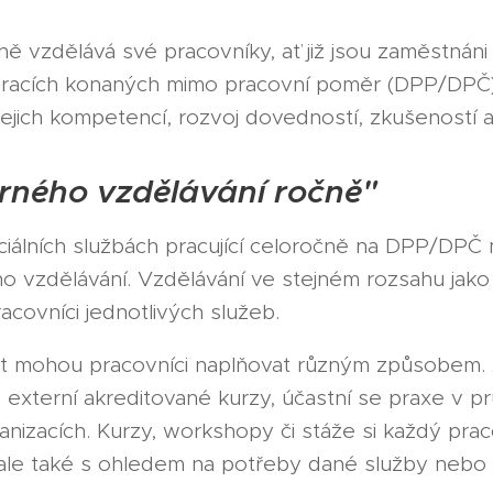
vzdělává své pracovníky, ať již jsou zaměstnáni 
acích konaných mimo pracovní poměr (DPP/DPČ).
ejich kompetencí, rozvoj dovedností, zkušeností a 
rného vzdělávání ročně"
iálních službách pracující celoročně na DPP/DPČ 
ho vzdělávání. Vzdělávání ve stejném rozsahu jak
pracovníci jednotlivých služeb.
 mohou pracovníci naplňovat různým způsobem. Ab
xterní akreditované kurzy, účastní se praxe v pr
rganizacích. Kurzy, workshopy či stáže si každý pra
 ale také s ohledem na potřeby dané služby neb