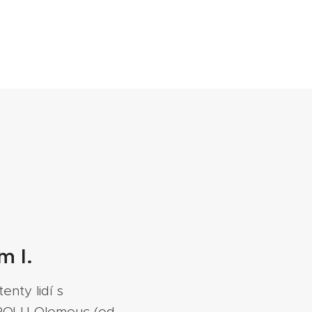
m I.
nty lidí s
 SPOLU Olomouc (od