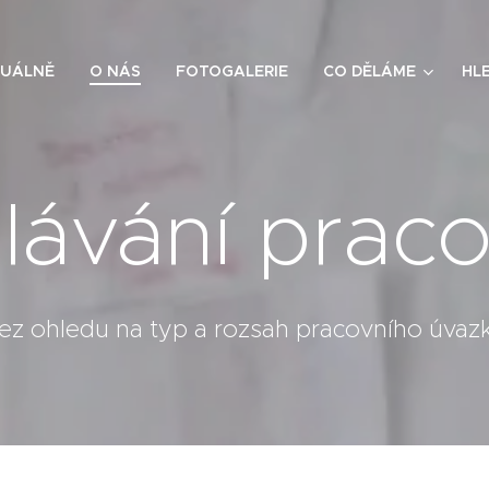
UÁLNĚ
O NÁS
FOTOGALERIE
CO DĚLÁME
HL
lávání praco
ez ohledu na typ a rozsah pracovního úvaz