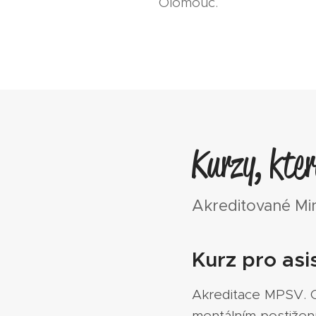
Olomouc.
Kurzy, kte
Akreditované Min
Kurz pro asi
Akreditace MPSV. Od
mentálním postižen