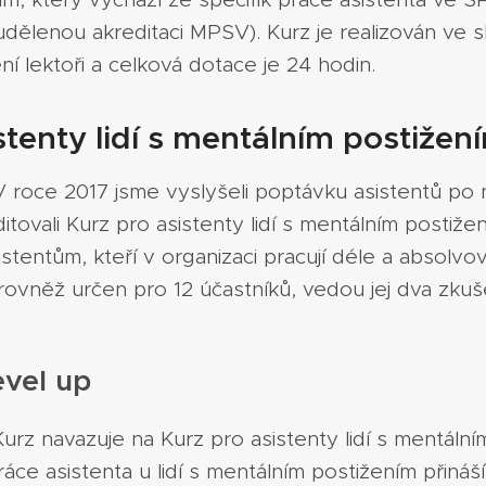
dělenou akreditaci MPSV). Kurz je realizován ve s
ní lektoři a celková dotace je 24 hodin.
stenty lidí s mentálním postižení
 roce 2017 jsme vyslyšeli poptávku asistentů po
ovali Kurz pro asistenty lidí s mentálním postižením
tentům, kteří v organizaci pracují déle a absolvova
rovněž určen pro 12 účastníků, vedou jej dva zkuše
evel up
rz navazuje na Kurz pro asistenty lidí s mentálním
e asistenta u lidí s mentálním postižením přináší