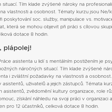
ituací. Tím klade zvýšené nároky na profesionalit
na vlastnosti a osobnost. Tématy kurzu jsou Ne/k
při poskytování soc. služby, manipulace vs. motivac
t, která se mohou objevit při práci s cílovou skup
elková dotace 8 hodin.
, plápolej!
áce asistenta u lidí s mentálním postižením je ps
 možných náročných situací. Tím klade zvýšené nár
tenta i zvláštní požadavky na vlastnosti a osobnost
 asistentů, uživatelů a jejich zástupců. Témata ku
 asistentů, zvědomění kultury organizace, role r
ouc, získání náhledu na svoji práci v organizaci 
čen pro 12 účastníků, celková dotace 8 hodin.