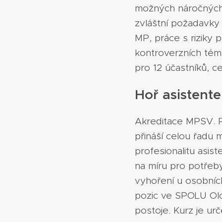
možných náročných s
zvláštní požadavky 
MP, práce s riziky 
kontroverzních téma
pro 12 účastníků, c
Hoř asistente
Akreditace MPSV. Pr
přináší celou řadu
profesionalitu asis
na míru pro potřeby
vyhoření u osobních
pozic ve SPOLU Olom
postoje. Kurz je ur