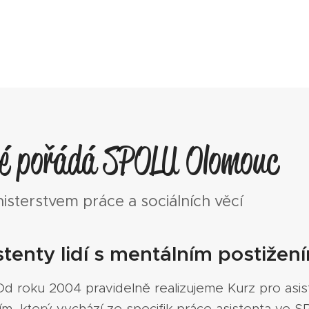
ré pořádá SPOLU Olomouc
isterstvem práce a sociálních věcí
stenty lidí s mentálním postižení
 roku 2004 pravidelně realizujeme Kurz pro asiste
ím, který vychází ze specifik práce asistenta ve