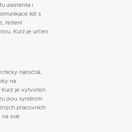
u asistenta i
omunikace lidí s
e, řešení
inou. Kurz je určen
ychicky náročná,
oky na
. Kurz je vytvořen
rzu jsou syndrom
ůzných pracovních
a na své