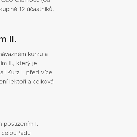
kupině 12 účastníků,
m II.
 návazném kurzu a
 II., který je
li Kurz I. před více
ní lektoři a celková
 postižením I.
 celou řadu