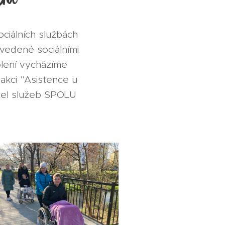
ciálních službách
vedené sociálními
olení vycházíme
akci "Asistence u
atel služeb SPOLU