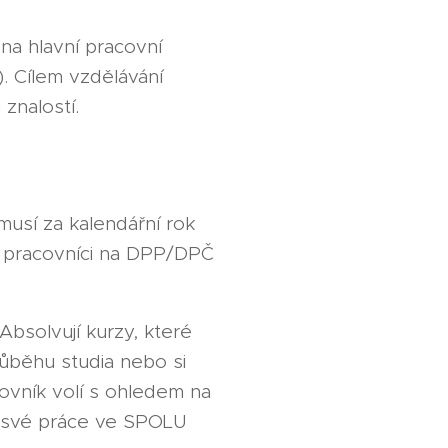
na hlavní pracovní
 Cílem vzdělávání
znalostí.
musí za kalendářní rok
o pracovníci na DPP/DPČ
solvují kurzy, které
ůběhu studia nebo si
covník volí s ohledem na
o své práce ve SPOLU