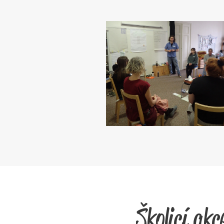
Školicí akc