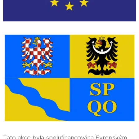
Tato akce byla spolufinancována Evropským