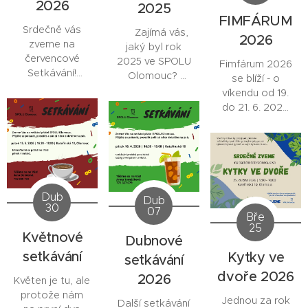
2026
2025
FIMFÁRUM
Srdečně vás
👉 Zajímá vás,
2026
zveme na
jaký byl rok
červencové
2025 ve SPOLU
Fimfárum 2026
Setkávání!
Olomouc?
se blíží - o
👉 Kam se
víkendu od 19.
První pátek v
posunuly
do 21. 6. 2026
měsíci, který
jednotlivé
se můžete těšit
tentokrát
sociální služby?
na na výtvarné
vychází na
3.
👉 Čemu jsme
a řemeslné
července
,
se věnovali v
workshopy,
proběhne
oblasti
hudební a
tradiční
vzdělávání,
pohybové
Dub
Dub
Setkávání
volnočasových
30
aktivity,
07
Bře
určené všem
a
smyslové
25
přátelům a
fundraisingových
Květnové
instalace,
Dubnové
příznivcům
aktivit?
společné
setkávání
Kytky ve
setkávání
SPOLU
👉 Jak
tvoření i
dvoře 2026
Olomouc.
2026
organizace
Květen je tu, ale
odpočinkovou
Místo
hospodařila?
protože nám
zónu. Festival
Jednou za rok
Další setkávání
(Kateřinská
👉 Nahlédněte