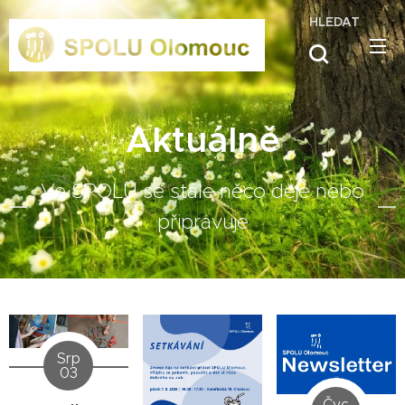
HLEDAT
Aktuálně
Ve SPOLU se stále něco děje nebo
připravuje
Srp
03
Čvc