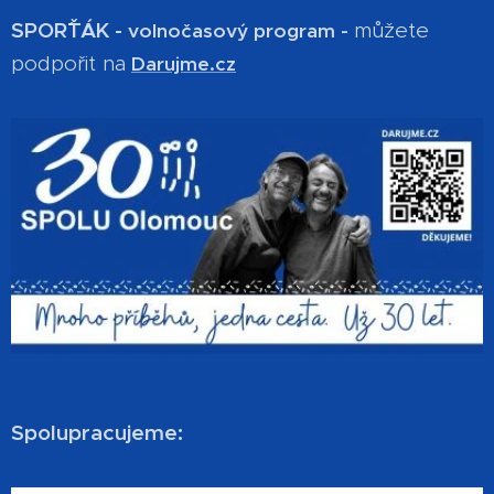
SPOR´ŤÁK -
můžete
volnočasový program -
podpořit na
Darujme.cz
Spolupracujeme: