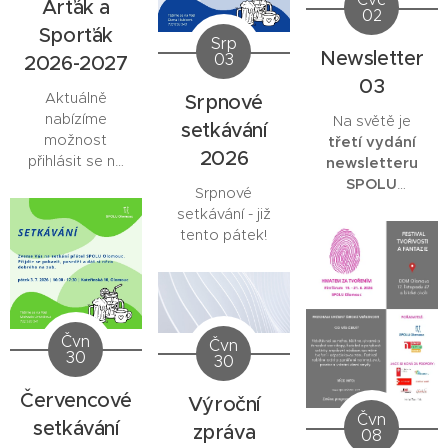
Arťák a
02
Sporťák
Srp
Newsletter
03
2026-2027
03
Aktuálně
Srpnové
nabízíme
Na světě je
setkávání
možnost
třetí vydání
2026
přihlásit se na
newsletteru
volnočasové
SPOLU
Srpnové
programy na
Olomouc
.
setkávání - již
rok 2026-2027.
tento pátek!
Čvn
Čvn
30
30
Červencové
Výroční
Čvn
setkávání
zpráva
08