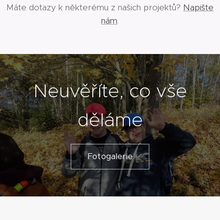
Máte dotazy k některému z našich projektů?
Napište
nám
.
Neuvěříte, co vše
děláme
Fotogalerie