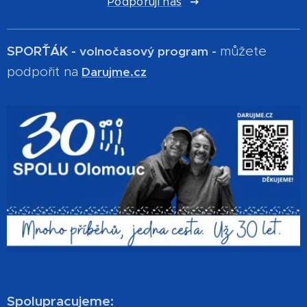
Podporují nás
SPOR´ŤÁK -
můžete
volnočasový program -
podpořit na
Darujme.cz
Spolupracujeme: