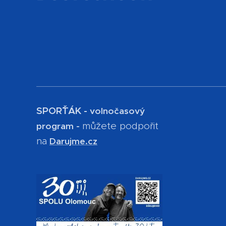
SPOR´ŤÁK -
volnočasový
můžete podpořit
program -
na
Darujme.cz