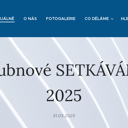
UÁLNĚ
O NÁS
FOTOGALERIE
CO DĚLÁME
HL
ubnové SETKÁVÁ
2025
31.03.2025