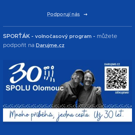
Podporují nás
SPOR´ŤÁK -
můžete
volnočasový program -
podpořit na
Darujme.cz