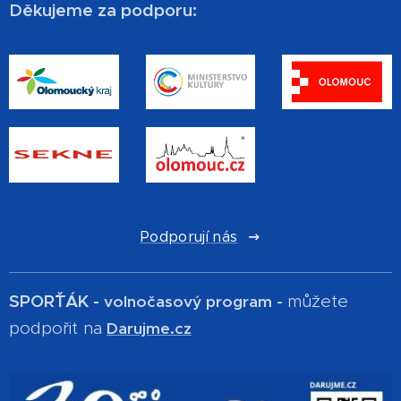
Děkujeme za podporu:
Podporují nás
SPOR´ŤÁK -
můžete
volnočasový program -
podpořit na
Darujme.cz