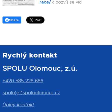
race
/
a dozvíš se víc!
Share
Rychlý kontakt
SPOLU Olomouc, z.ú.
+420 585 228 686
spolu(et)spoluolomouc.cz
Úplný kontakt