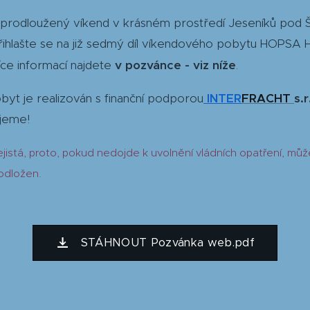
t prodloužený víkend v krásném prostředí Jeseníků pod
řihlašte se na již sedmý díl víkendového pobytu HOPS
íce informací najdete
v p
ozvánce
- viz níže
.
yt je realizován s finanční podporou
INTER
FRACHT
s.
jeme!
jistá, proto, pokud nedojde k uvolnění vládních opatření, můž
odložen.
STÁHNOUT Pozvánka web.pdf