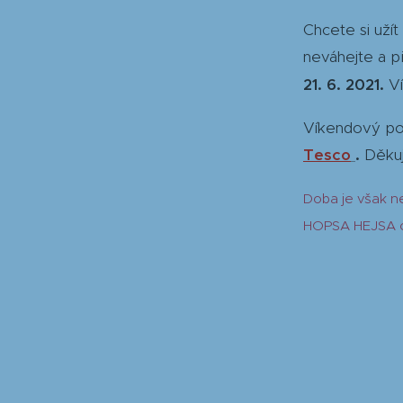
Chcete si uží
neváhejte a p
21. 6. 2021.
V
Víkendový pob
Tesco
.
Děku
Doba je však ne
HOPSA HEJSA 