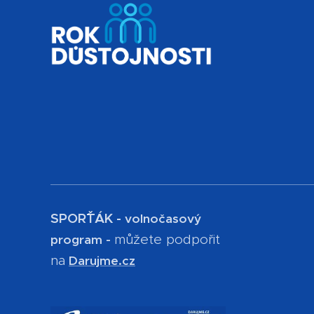
SPOR´ŤÁK -
volnočasový
můžete podpořit
program -
na
Darujme.cz