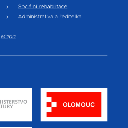
Sociální rehabilitace
Administrativa a ředitelka
Mapa