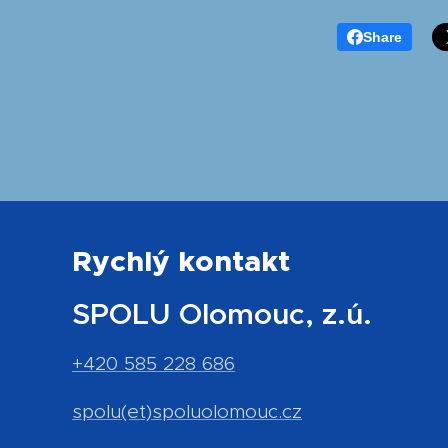
Share
Rychlý kontakt
SPOLU Olomouc, z.ú.
+420 585 228 686
spolu(et)spoluolomouc.cz