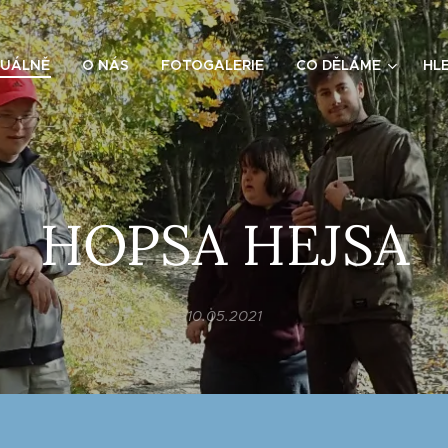
UÁLNĚ
O NÁS
FOTOGALERIE
CO DĚLÁME
HL
HOPSA HEJSA
10.05.2021