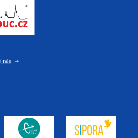
í nás