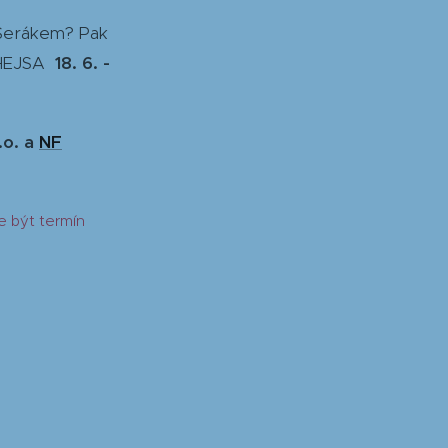
 Šerákem? Pak
A HEJSA
18. 6. -
r.o. a
NF
e být termín