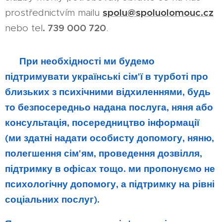
spolu@spoluolomouc.cz
prostřednictvím mailu
. 739 000 720
nebo tel
.
🇺🇦
При необхідності ми будемо
підтримувати українські сім'ї в турботі про
близьких з психічними відхиленнями, будь
то безпосередньо надана послуга, няня або
консультація, посередництво інформації
(ми здатні надати особисту допомогу, няню,
полегшення сім'ям, проведення дозвілля,
підтримку в офісах тощо.
ми пропонуємо не
психологічну допомогу, а підтримку на рівні
соціальних послуг
).