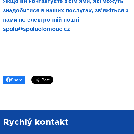
Якщо ви контактуєте з сім'ями, які можуть
знадобитися в наших послугах, зв'яжіться з
нами по електронній пошті
spolu@spoluolomouc.cz
Share
Rychlý kontakt