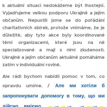
k aktuální situaci nedokážeme být lhostejní.
Vyjadřujeme velkou podporu Ukrajině a jejím
občanům. Nepustili jsme se do pořádání
charitativních sbírek, protože vnímáme, že je
důležité, aby tyto akce byly koordinované
těmi organizacemi, které jsou na ně
specializované a mají s nimi zkušenosti.
Ukrajině a jejím občanům aktuálně pomáháme
zatím v individuální rovině.
Ale rádi bychom nabídli pomoc v tom, co
opravdu umíme. /
Але ми хотіли б
запропонувати допомогу в тому, що ми
→
→
→
→
→
→
→
→
дійсно вмієм
о