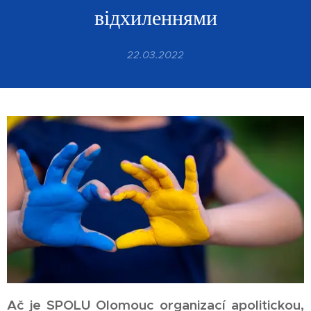
відхиленнями
22.03.2022
Ač je SPOLU Olomouc organizací apolitickou,