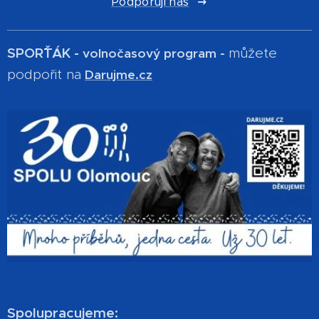
Podporují nás
SPOR´ŤÁK -
můžete
volnočasový program -
podpořit na
Darujme.cz
Spolupracujeme: