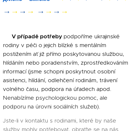
→
→
→
→
→
→
→
→
V případě potřeby
🇨🇿
podpoříme ukrajinské
rodiny v péči o jejich blízké s mentálním
postižením ať již přímo poskytovanou službou,
hlídáním nebo poradenstvím, zprostředkováním
informací (jsme schopni poskytnout osobní
asistenci, hlídání, odlehčení rodinám, trávení
volného času, podpora na úřadech apod.
Nenabízíme psychologickou pomoc, ale
podporu na úrovni sociálních služeb).
Jste-li v kontaktu s rodinami, které by naše
služby mohly potřebovat, obraťte se na nás