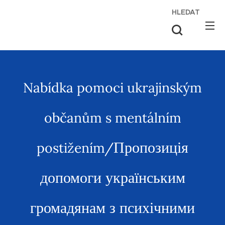
HLEDAT
Nabídka pomoci ukrajinským
občanům s mentálním
Пропозиція
postižením/
допомоги українським
громадянам з психічними