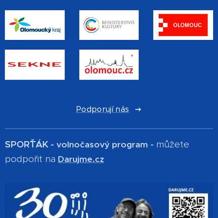
Podporují nás
SPOR´ŤÁK -
můžete
volnočasový program -
podpořit na
Darujme.cz