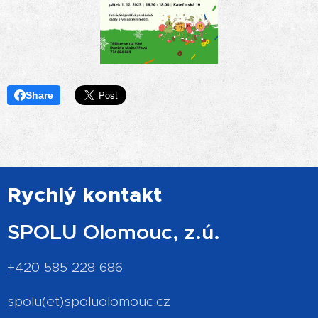
Share
Rychlý kontakt
SPOLU Olomouc, z.ú.
+420 585 228 686
spolu(et)spoluolomouc.cz