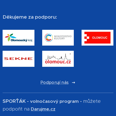
Děkujeme za podporu:
Podporují nás
SPOR´ŤÁK -
můžete
volnočasový program -
podpořit na
Darujme.cz