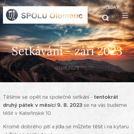
HLEDAT
Setkávání - září 2023
01.09.2023
Těšíme se opět na společné setkání -
t
entokrát
druhý pátek v měsíci 9. 8. 2023
se na vás budeme
těšit v Kateřinské 10.
Kromě dobrého pití a jídla se můžete těšit i na kytaru