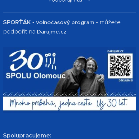
SPOR´ŤÁK -
můžete
volnočasový program -
podpořit na
Darujme.cz
Spolupracujeme: