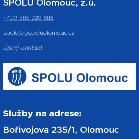
SPOLU Olomouc, z.ú.
+420 585 228 686
spolu(et)spoluolomouc.cz
Úplný kontakt
Služby na adrese:
Bořivojova 235/1, Olomouc