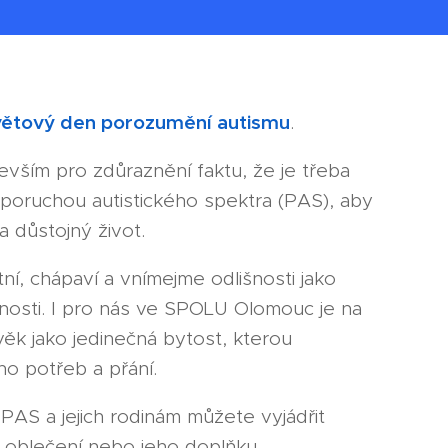
ětový den porozumění autismu
.
vším pro zdůraznění faktu, že je třeba
 s poruchou autistického spektra (PAS), aby
a důstojný život.
í, chápaví a vnímejme odlišnosti jako
nosti. I pro nás ve SPOLU Olomouc je na
ěk jako jedinečná bytost, kterou
o potřeb a přání.
PAS a jejich rodinám můžete vyjádřit
oblečení nebo jeho doplňku.