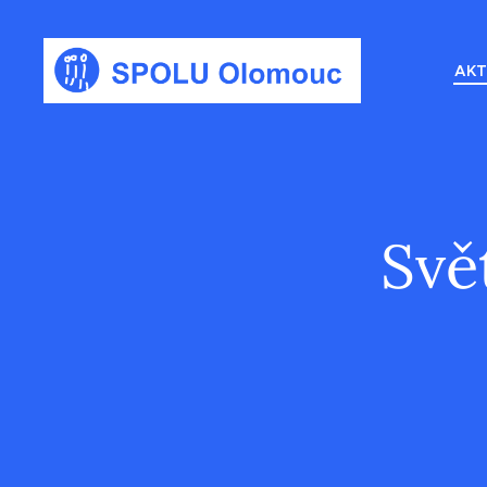
AKT
Svě