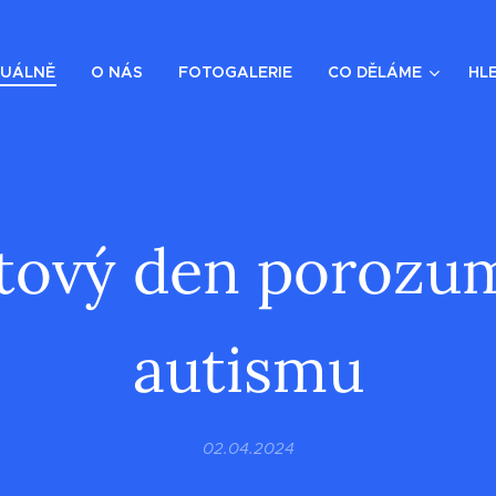
UÁLNĚ
O NÁS
FOTOGALERIE
CO DĚLÁME
HL
tový den porozu
autismu
02.04.2024