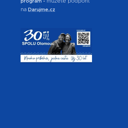
můžete podpořit
program -
na
Darujme.cz