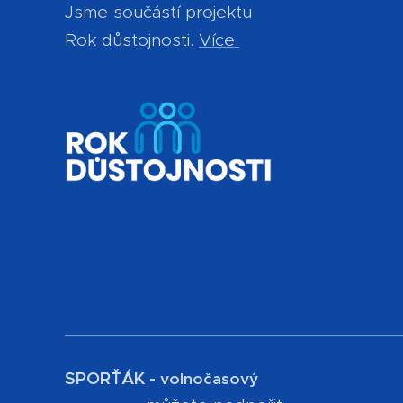
Jsme součástí projektu
Rok důstojnosti.
Více
SPOR´ŤÁK -
volnočasový