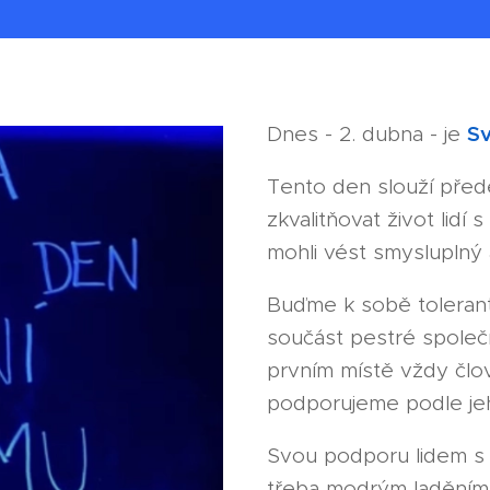
Sv
Dnes - 2. dubna - je
Tento den slouží přede
zkvalitňovat život lidí
mohli vést smysluplný 
Buďme k sobě tolerantn
součást pestré společ
prvním místě vždy člov
podporujeme podle jeh
Svou podporu lidem s 
třeba modrým laděním 