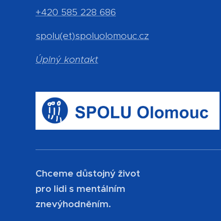
+420 585 228 686
spolu(et)spoluolomouc.cz
Úplný kontakt
Chceme důstojný život
pro lidi s mentálním
znevýhodněním.