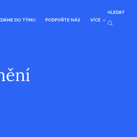
HLEDAT
EDÁME DO TÝMU
PODPOŘTE NÁS
VÍCE
mění