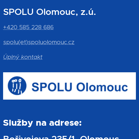
SPOLU Olomouc, z.ú.
+420 585 228 686
spolu(et)spoluolomouc.cz
Úplný kontakt
Služby na adrese:
Bořivojova 235/1, Olomouc