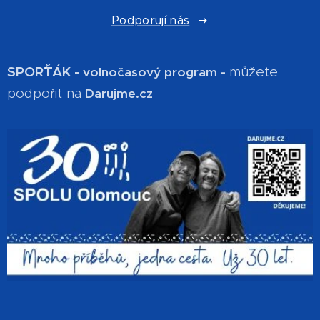
Podporují nás
SPOR´ŤÁK -
můžete
volnočasový program -
podpořit na
Darujme.cz