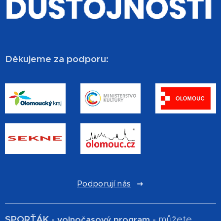
Děkujeme za podporu:
Podporují nás
SPOR´ŤÁK -
můžete
volnočasový program -