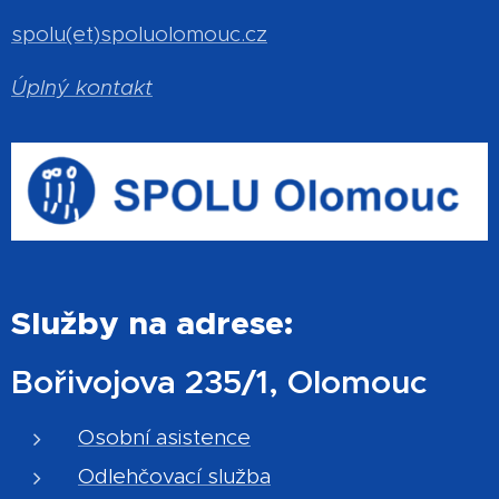
spolu(et)spoluolomouc.cz
Úplný kontakt
Služby na adrese:
Bořivojova 235/1, Olomouc
Osobní asistence
Odlehčovací služba