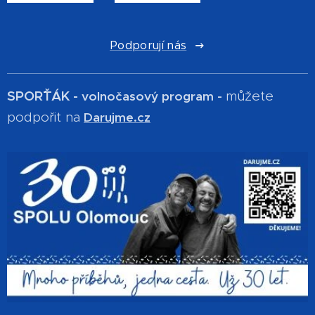
Podporují nás
SPOR´ŤÁK -
můžete
volnočasový program -
podpořit na
Darujme.cz