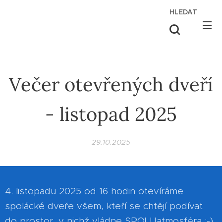
HLEDAT
Večer otevřených dveří
- listopad 2025
29.10.2025
4. listopadu 2025 od 16 hodin otevíráme
spolácké dveře všem, kteří se chtějí podívat
do prostor, v nichž vládne SPOLUatmosféra :-)