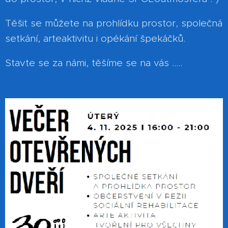
Těšit se můžete na prohlídku prostor, společná
setkání, arteaktivitu i opékání špekáčků.
Stavte se za námi, těšíme se na vás .....