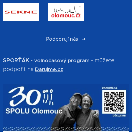
Podporují nás
SPOR´ŤÁK -
můžete
volnočasový program -
podpořit na
Darujme.cz