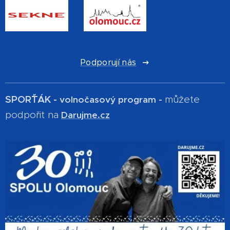
Podporují nás
SPOR´ŤÁK -
můžete
volnočasový program -
podpořit na
Darujme.cz