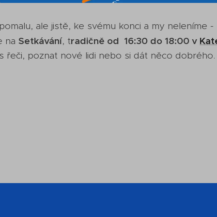
 pomalu, ale jistě, ke svému konci a my neleníme -
Setkávání
radičně od 16:30 do 18:00 v
Kat
e na
, t
s řeči, poznat nové lidi nebo si dát něco dobrého.