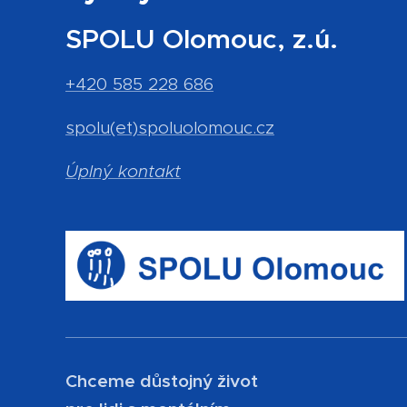
SPOLU Olomouc, z.ú.
+420 585 228 686
spolu(et)spoluolomouc.cz
Úplný kontakt
Chceme důstojný život