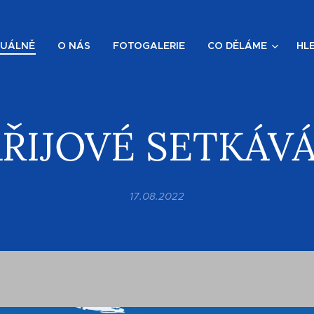
UÁLNĚ
O NÁS
FOTOGALERIE
CO DĚLÁME
HL
ŘIJOVÉ SETKÁV
17.08.2022