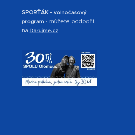
SPOR´ŤÁK -
volnočasový
můžete podpořit
program -
na
Darujme.cz