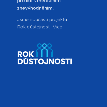
pro lidi s mentálním
znevýhodněním.
Jsme součástí projektu
Rok důstojnosti.
Více