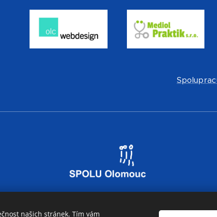
Spoluprac
ečnost našich stránek. Tím vám