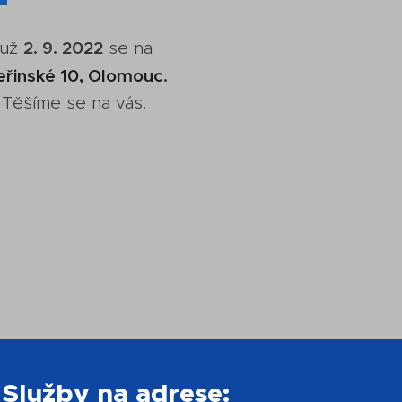
2. 9. 2022
 už
se na
eřinské 10, Olomouc
.
 Těšíme se na vás.
Služby na adrese: