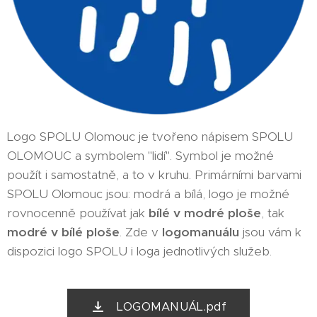
Logo SPOLU Olomouc je tvořeno nápisem SPOLU
OLOMOUC a symbolem "lidí". Symbol je možné
použít i samostatně, a to v kruhu. Primárními barvami
SPOLU Olomouc jsou: modrá a bílá, logo je možné
rovnocenně používat jak
bílé v modré ploše
, tak
modré v bílé ploše
. Zde v
logomanuálu
jsou vám k
dispozici logo SPOLU i loga jednotlivých služeb.
LOGOMANUÁL.pdf