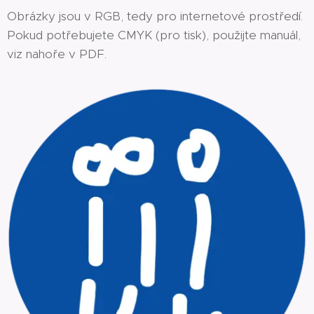
Obrázky jsou v RGB, tedy pro internetové prostředí.
Pokud potřebujete CMYK (pro tisk), použijte manuál,
viz nahoře v PDF.