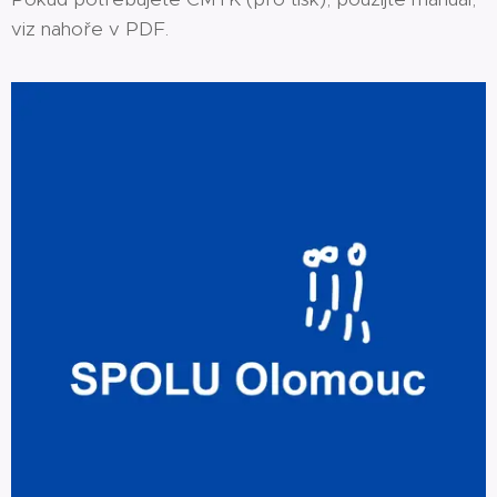
viz nahoře v PDF.