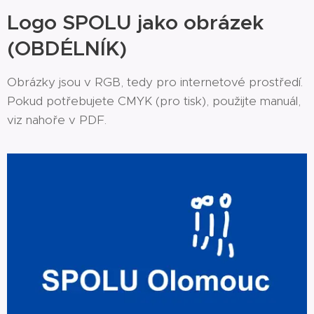
Logo SPOLU jako obrázek
(OBDÉLNÍK)
Obrázky jsou v RGB, tedy pro internetové prostředí.
Pokud potřebujete CMYK (pro tisk), použijte manuál,
viz nahoře v PDF.