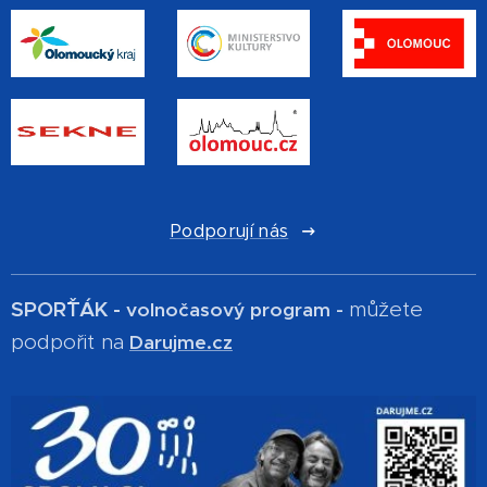
Podporují nás
SPOR´ŤÁK -
můžete
volnočasový program -
podpořit na
Darujme.cz