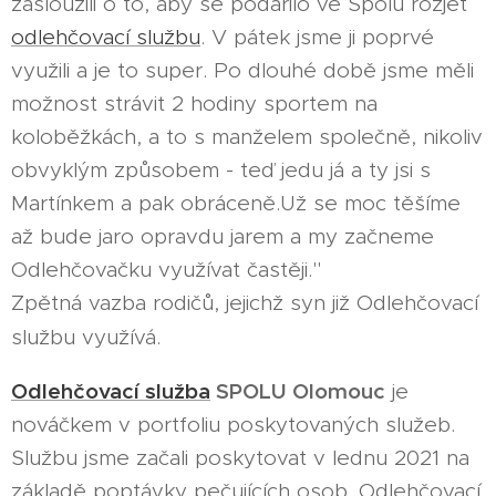
zasloužili o to, aby se podařilo ve Spolu rozjet
odlehčovací službu
. V pátek jsme ji poprvé
využili a je to super. Po dlouhé době jsme měli
možnost strávit 2 hodiny sportem na
koloběžkách, a to s manželem společně, nikoliv
obvyklým způsobem - teď jedu já a ty jsi s
Martínkem a pak obráceně.Už se moc těšíme
až bude jaro opravdu jarem a my začneme
Odlehčovačku využívat častěji."
Zpětná vazba rodičů, jejichž syn již Odlehčovací
službu využívá.
Odlehčovací služba
SPOLU Olomouc
je
nováčkem v portfoliu poskytovaných služeb.
Službu jsme začali poskytovat v lednu 2021 na
základě poptávky pečujících osob. Odlehčovací